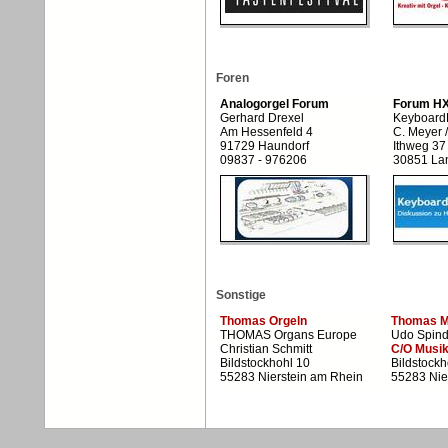
Foren
Analogorgel Forum
Forum HX
Gerhard Drexel
Keyboard
Am Hessenfeld 4
C. Meyer 
91729 Haundorf
Ithweg 37
09837 - 976206
30851 L
Sonstige
Thomas Orgeln
Thomas M
THOMAS Organs Europe
Udo Spind
Christian Schmitt
C/O Musi
Bildstockhohl 10
Bildstockh
55283 Nierstein am Rhein
55283 Nie