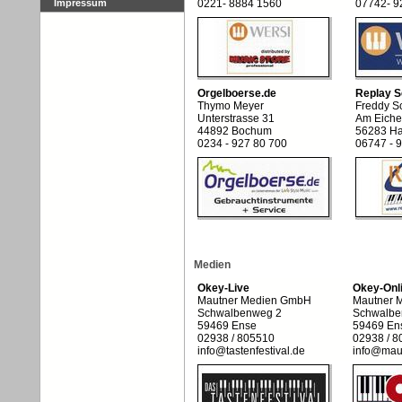
Impressum
0221- 8884 1560
07742- 9
Orgelboerse.de
Replay S
Thymo Meyer
Freddy Sc
Unterstrasse 31
Am Eiche
44892 Bochum
56283 Ha
0234 - 927 80 700
06747 -
Medien
Okey-Live
Okey-Onl
Mautner Medien GmbH
Mautner 
Schwalbenweg 2
Schwalbe
59469 Ense
59469 En
02938 / 805510
02938 / 8
info@tastenfestival.de
info@mau