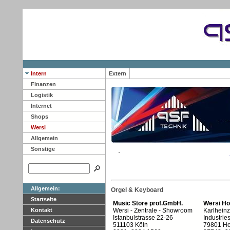
Intern
Extern
Finanzen
Logistik
Internet
Shops
Wersi
Allgemein
Sonstige
Allgemein:
Orgel & Keyboard
Startseite
Music Store prof.GmbH.
Wersi Ho
Kontakt
Wersi - Zentrale - Showroom
Karlhein
Istanbulstrasse 22-26
Industrie
Datenschutz
511103 Köln
79801 H